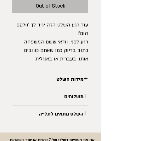
Out of Stock
עוד רגע השלט הזה יגיד לך 'וולקם
הום'!
רגע לפני, וודאי ששם המשפחה
כתוב בדיוק כמו שאתם כותבים
אותו, בעברית או באנגלית
אפשר גם לכתוב את השמות
הפרטיים, ואפילו להפריד ביניהם עם
מידות השלט
לב 🖤
גובה:
18 ס"מ
(שמתי אותו פה שתוכלי לעשות
משלוחים
רוחב: 30
ס"מ
העתק הדבק, למה לעבוד קשה :)
כל השלטים יסופקו עד 21 ימי עסקים,
השלט מתאים לתלייה
במשלוח או באיסוף עצמי, בהתאם
להזמנה
השלט מתאים לתלייה בתנאי פנים
או תנאי חוץ מוגנים - ללא חשיפה ישירה
אם את מעוניינת בשלט של 7 דמויות או יותר, בששקות