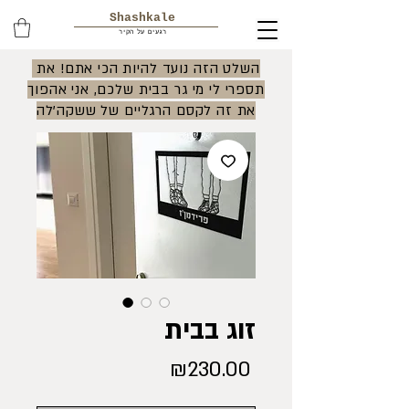
Shashkale
רגעים על הקיר
השלט הזה נועד להיות הכי אתם! את
תספרי לי מי גר בבית שלכם, אני אהפוך
את זה לקסם הרגליים של ששקה'לה
זוג בבית
Price
₪230.00